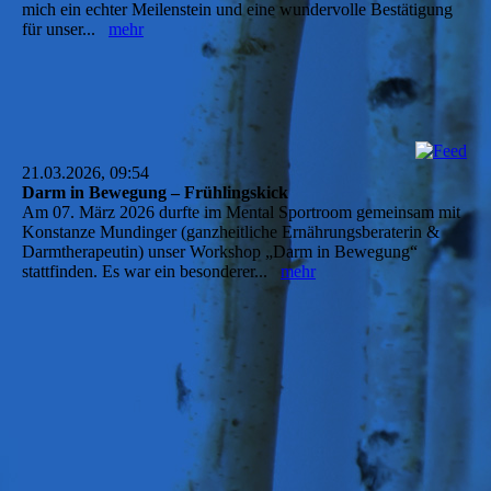
mich ein echter Meilenstein und eine wundervolle Bestätigung
für unser...
mehr
21.03.2026, 09:54
Darm in Bewegung – Frühlingskick
Am 07. März 2026 durfte im Mental Sportroom gemeinsam mit
Konstanze Mundinger (ganzheitliche Ernährungsberaterin &
Darmtherapeutin) unser Workshop „Darm in Bewegung“
stattfinden. Es war ein besonderer...
mehr