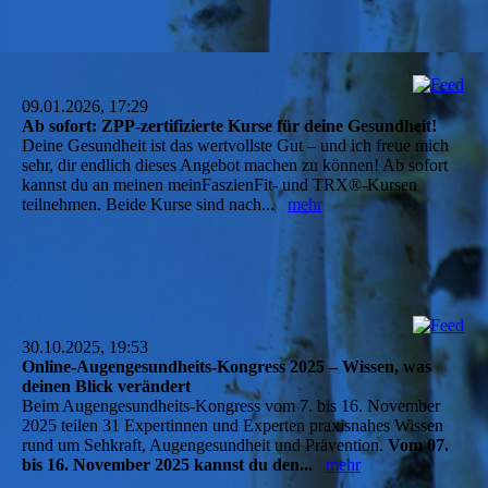
09.01.2026, 17:29
Ab sofort: ZPP-zertifizierte Kurse für deine Gesundheit!
Deine Gesundheit ist das wertvollste Gut – und ich freue mich
sehr, dir endlich dieses Angebot machen zu können! Ab sofort
kannst du an meinen meinFaszienFit- und TRX®️-Kursen
teilnehmen. Beide Kurse sind nach...
mehr
30.10.2025, 19:53
Online-Augengesundheits-Kongress 2025 – Wissen, was
deinen Blick verändert
Beim Augengesundheits-Kongress vom 7. bis 16. November
2025 teilen 31 Expertinnen und Experten praxisnahes Wissen
rund um Sehkraft, Augengesundheit und Prävention.
Vom 07.
bis 16. November 2025 kannst du den...
mehr