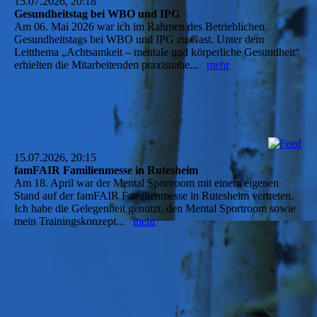
15.07.2026, 20:18
Gesundheitstag bei WBO und IPG
Am 06. Mai 2026 war ich im Rahmen des Betrieblichen
Gesundheitstags bei WBO und IPG zu Gast. Unter dem
Leitthema „Achtsamkeit – mentale und körperliche Gesundheit“
erhielten die Mitarbeitenden praxisnahe...
mehr
15.07.2026, 20:15
famFAIR Familienmesse in Rutesheim
Am 18. April war der Mental Sportroom mit einem eigenen
Stand auf der famFAIR Familienmesse in Rutesheim vertreten.
Ich habe die Gelegenheit genutzt, den Mental Sportroom sowie
mein Trainingskonzept...
mehr